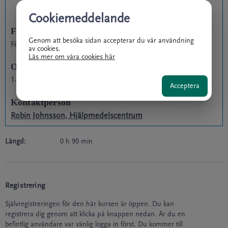
Cookiemeddelande
Förkunskaper
Genom att besöka sidan accepterar du vår användning
Förskrivarutbildning
av cookies.
Läs mer om våra cookies här
Omfattning
1-1,5 timmar
Acceptera
Kontaktperson
Robin Johnsson, Hjälpmedelscentrum
Längd:
0
h
90
min
Registrering
Självregistreringen för den här kursen är öppen. Du kan
registrera dig genom att klicka på knappen nedan. Är du en
befintlig användare var vänlig logga in först. Du kommer till