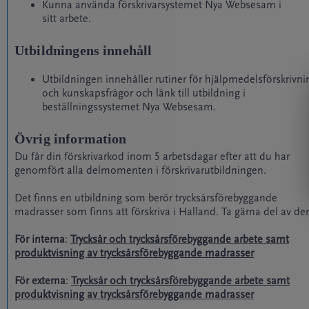
Kunna använda förskrivarsystemet Nya Websesam i
sitt arbete.
Utbildningens innehåll
Utbildningen innehåller rutiner för hjälpmedelsförskrivni
och kunskapsfrågor och länk till utbildning i
beställningssystemet Nya Websesam.
Övrig information
Du får din förskrivarkod inom 5 arbetsdagar efter att du har
genomfört alla delmomenten i förskrivarutbildningen.
Det finns en utbildning som berör trycksårsförebyggande
madrasser som finns att förskriva i Halland. Ta gärna del av de
För interna
:
Trycksår och trycksårsförebyggande arbete samt
produktvisning av trycksårsförebyggande madrasser
För externa
:
Trycksår och trycksårsförebyggande arbete samt
produktvisning av trycksårsförebyggande madrasser