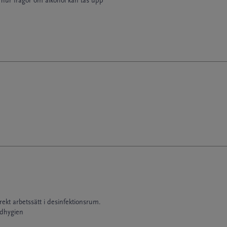
hur frågor om alkohol kan tas upp
ekt arbetssätt i desinfektionsrum.
rdhygien