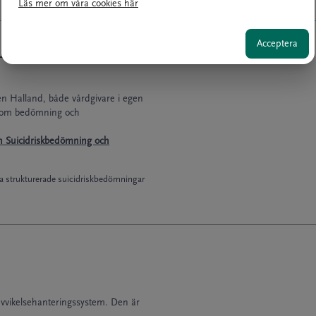
Läs mer om våra cookies här
Acceptera
d och omsorg
en Halland, både vårdgivare i egen
, som bedömning och
n Suicidriskbedömning och
ra strukturerade suicidriskbedömningar
 avvikelsehanteringssystem. Den är