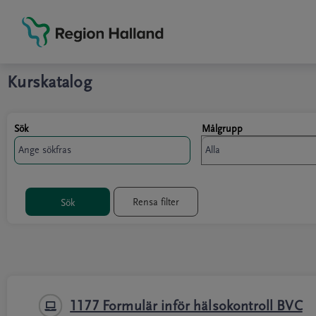
Grade
Portal
Kurskatalog
Sök
Målgrupp
Rensa filter
Sök
1177 Formulär inför hälsokontroll BVC