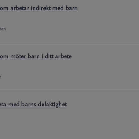
som arbetar indirekt med barn
barn
om möter barn i ditt arbete
e
eta med barns delaktighet