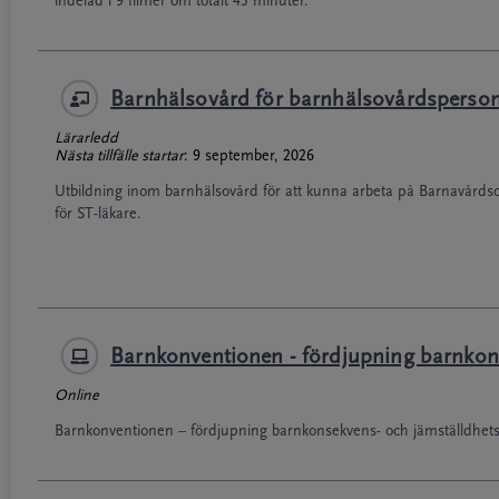
indelad i 9 filmer om totalt 45 minuter.
Barnhälsovård för barnhälsovårdsperson
Lärarledd
Nästa tillfälle startar
:
9 september, 2026
Utbildning inom barnhälsovård för att kunna arbeta på Barnavårdsc
för ST-läkare.
Barnkonventionen - fördjupning barnkonse
Online
Barnkonventionen – fördjupning barnkonsekvens- och jämställdhetsan