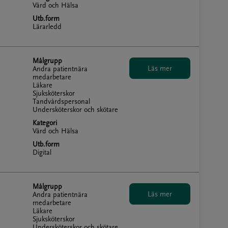
Vård och Hälsa
Utb.form
Lärarledd
Målgrupp
Andra patientnära
medarbetare
Läkare
Sjuksköterskor
Tandvårdspersonal
Undersköterskor och skötare
Kategori
Vård och Hälsa
Utb.form
Digital
Målgrupp
Andra patientnära
medarbetare
Läkare
Sjuksköterskor
Undersköterskor och skötare