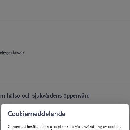
rebygga besvär.
nom hälso och sjukvårdens öppenvård
Cookiemeddelande
kt arbete inom hälso och
Genom att besöka sidan accepterar du vår användning av cookies.